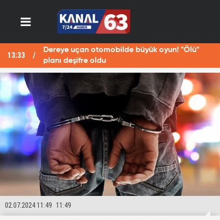
Dereye uçan otomobilde büyük oyun! "Ölü"
13:33
13
planı deşifre oldu
02.07.2024 11:49
11:49