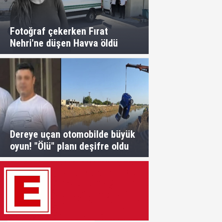
Fotoğraf çekerken Fırat
Nehri'ne düşen Havva öldü
Dereye uçan otomobilde büyük
oyun! "Ölü" planı deşifre oldu