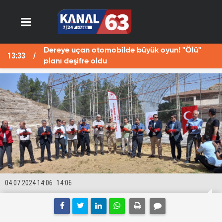
Dereye uçan otomobilde büyük oyun! "Ölü"
13:33
13
planı deşifre oldu
04.07.2024 14:06
14:06