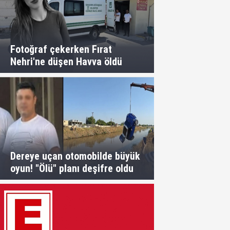
Fotoğraf çekerken Fırat
Nehri'ne düşen Havva öldü
Dereye uçan otomobilde büyük
oyun! "Ölü" planı deşifre oldu