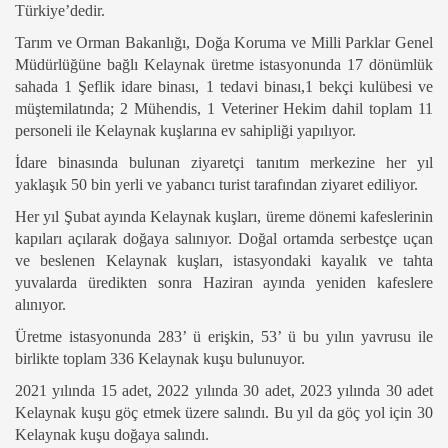
Türkiye’dedir.
Tarım ve Orman Bakanlığı, Doğa Koruma ve Milli Parklar Genel
Müdürlüğüne bağlı Kelaynak üretme istasyonunda 17 dönümlük
sahada 1 Şeflik idare binası, 1 tedavi binası,1 bekçi kulübesi ve
müştemilatında; 2 Mühendis, 1 Veteriner Hekim dahil toplam 11
personeli ile Kelaynak kuşlarına ev sahipliği yapılıyor.
İdare binasında bulunan ziyaretçi tanıtım merkezine her yıl
yaklaşık 50 bin yerli ve yabancı turist tarafından ziyaret ediliyor.
Her yıl Şubat ayında Kelaynak kuşları, üreme dönemi kafeslerinin
kapıları açılarak doğaya salınıyor. Doğal ortamda serbestçe uçan
ve beslenen Kelaynak kuşları, istasyondaki kayalık ve tahta
yuvalarda üredikten sonra Haziran ayında yeniden kafeslere
alınıyor.
Üretme istasyonunda 283’ ü erişkin, 53’ ü bu yılın yavrusu ile
birlikte toplam 336 Kelaynak kuşu bulunuyor.
2021 yılında 15 adet, 2022 yılında 30 adet, 2023 yılında 30 adet
Kelaynak kuşu göç etmek üzere salındı. Bu yıl da göç yol için 30
Kelaynak kuşu doğaya salındı.