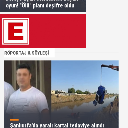
oyun! "Ölü" planı deşifre oldu
RÖPORTAJ & SÖYLEŞİ
Şanlıurfa'da yaralı kartal tedaviye alındı