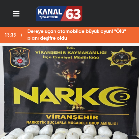
Dereye uçan otomobilde büyük oyun! "Ölü"
13:33
13
planı deşifre oldu