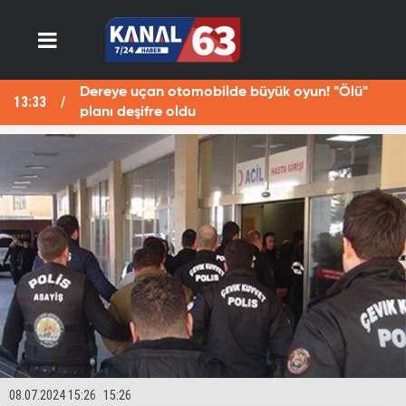
Dereye uçan otomobilde büyük oyun! "Ölü"
13:33
13
planı deşifre oldu
08.07.2024 15:26
15:26