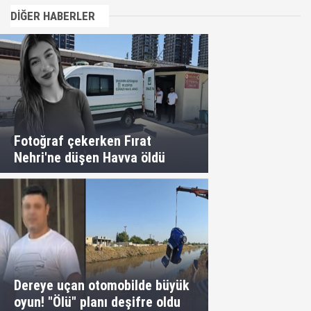
DİĞER HABERLER
Fotoğraf çekerken Fırat
Nehri'ne düşen Havva öldü
Dereye uçan otomobilde büyük
oyun! "Ölü" planı deşifre oldu