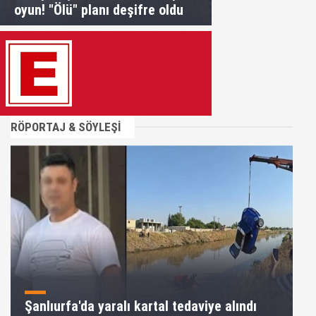
oyun! "Ölü" planı deşifre oldu
RÖPORTAJ & SÖYLEŞİ
Şanlıurfa'da yaralı kartal tedaviye alındı