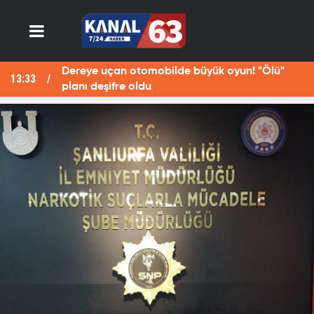
Dereye uçan otomobilde büyük oyun! "Ölü"
13:33
13
planı deşifre oldu