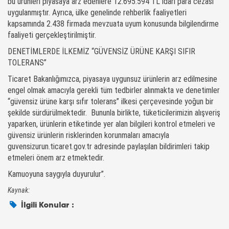
bu ürünleri piyasaya arz edenlere 12.695.594 TL idari para cezası
uygulanmıştır. Ayrıca, ülke genelinde rehberlik faaliyetleri
kapsamında 2.438 firmada mevzuata uyum konusunda bilgilendirme
faaliyeti gerçekleştirilmiştir.
DENETİMLERDE İLKEMİZ “GÜVENSİZ ÜRÜNE KARŞI SIFIR
TOLERANS”
Ticaret Bakanlığımızca, piyasaya uygunsuz ürünlerin arz edilmesine
engel olmak amacıyla gerekli tüm tedbirler alınmakta ve denetimler
“güvensiz ürüne karşı sıfır tolerans” ilkesi çerçevesinde yoğun bir
şekilde sürdürülmektedir. Bununla birlikte, tüketicilerimizin alışveriş
yaparken, ürünlerin etiketinde yer alan bilgileri kontrol etmeleri ve
güvensiz ürünlerin risklerinden korunmaları amacıyla
guvensizurun.ticaret.gov.tr adresinde paylaşılan bildirimleri takip
etmeleri önem arz etmektedir.
Kamuoyuna saygıyla duyurulur”.
Kaynak:
İlgili Konular :