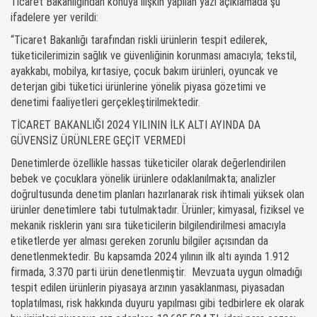
Ticaret Bakanlığından konuya ilişkin yapılan yazı açıklamada şu
ifadelere yer verildi:
“Ticaret Bakanlığı tarafından riskli ürünlerin tespit edilerek,
tüketicilerimizin sağlık ve güvenliğinin korunması amacıyla; tekstil,
ayakkabı, mobilya, kırtasiye, çocuk bakım ürünleri, oyuncak ve
deterjan gibi tüketici ürünlerine yönelik piyasa gözetimi ve
denetimi faaliyetleri gerçekleştirilmektedir.
TİCARET BAKANLIĞI 2024 YILININ İLK ALTI AYINDA DA
GÜVENSİZ ÜRÜNLERE GEÇİT VERMEDİ
Denetimlerde özellikle hassas tüketiciler olarak değerlendirilen
bebek ve çocuklara yönelik ürünlere odaklanılmakta; analizler
doğrultusunda denetim planları hazırlanarak risk ihtimali yüksek olan
ürünler denetimlere tabi tutulmaktadır. Ürünler; kimyasal, fiziksel ve
mekanik risklerin yanı sıra tüketicilerin bilgilendirilmesi amacıyla
etiketlerde yer alması gereken zorunlu bilgiler açısından da
denetlenmektedir. Bu kapsamda 2024 yılının ilk altı ayında 1.912
firmada, 3.370 parti ürün denetlenmiştir. Mevzuata uygun olmadığı
tespit edilen ürünlerin piyasaya arzının yasaklanması, piyasadan
toplatılması, risk hakkında duyuru yapılması gibi tedbirlere ek olarak