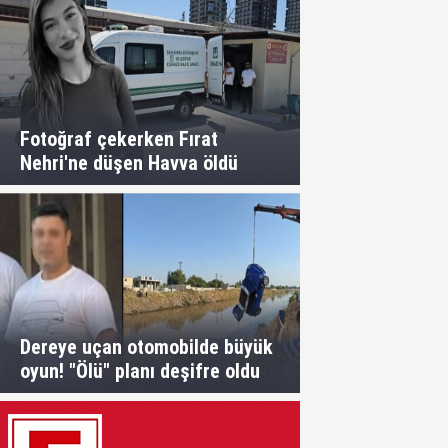
Fotoğraf çekerken Fırat
Nehri'ne düşen Havva öldü
Dereye uçan otomobilde büyük
oyun! "Ölü" planı deşifre oldu