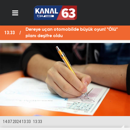
Dereye uçan otomobilde büyük oyun! "Ölü"
13:33
13
planı deşifre oldu
14.07.2024 13:33
13:33