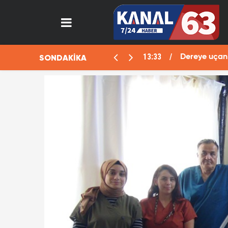
13:33
SONDAKİKA
aralı
Dereye uçan 