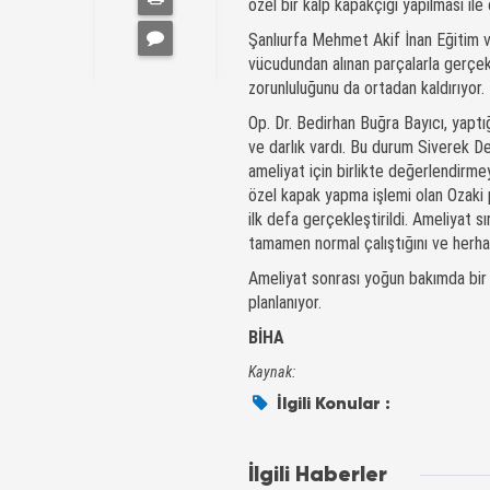
özel bir kalp kapakçığı yapılması ile 
Şanlıurfa Mehmet Akif İnan Eğitim 
vücudundan alınan parçalarla gerçekl
zorunluluğunu da ortadan kaldırıyor.
Op. Dr. Bedirhan Buğra Bayıcı, yaptı
ve darlık vardı. Bu durum Siverek D
ameliyat için birlikte değerlendirmey
özel kapak yapma işlemi olan Ozaki
ilk defa gerçekleştirildi. Ameliyat s
tamamen normal çalıştığını ve herhan
Ameliyat sonrası yoğun bakımda bir 
planlanıyor.
BİHA
Kaynak:
İlgili Konular :
İlgili Haberler