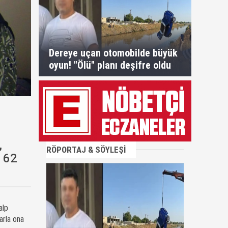
Dereye uçan otomobilde büyük
oyun! "Ölü" planı deşifre oldu
,
RÖPORTAJ & SÖYLEŞİ
e 62
alp
arla ona