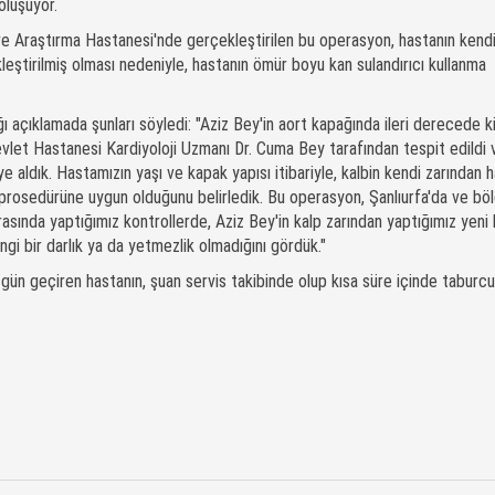
oluşuyor.
ve Araştırma Hastanesi'nde gerçekleştirilen bu operasyon, hastanın kend
eştirilmiş olması nedeniyle, hastanın ömür boyu kan sulandırıcı kullanma
ğı açıklamada şunları söyledi: "Aziz Bey'in aort kapağında ileri derecede 
evlet Hastanesi Kardiyoloji Uzmanı Dr. Cuma Bey tarafından tespit edildi 
e aldık. Hastamızın yaşı ve kapak yapısı itibariyle, kalbin kendi zarından 
 prosedürüne uygun olduğunu belirledik. Bu operasyon, Şanlıurfa'da ve b
ırasında yaptığımız kontrollerde, Aziz Bey'in kalp zarından yaptığımız yeni
gi bir darlık ya da yetmezlik olmadığını gördük."
gün geçiren hastanın, şuan servis takibinde olup kısa süre içinde taburcu