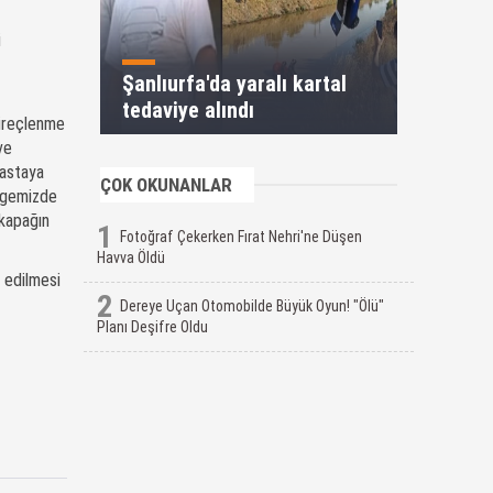
i
Şanlıurfa'da yaralı kartal
tedaviye alındı
kireçlenme
ve
hastaya
ÇOK OKUNANLAR
ölgemizde
 kapağın
1
Fotoğraf Çekerken Fırat Nehri'ne Düşen
Havva Öldü
 edilmesi
2
Dereye Uçan Otomobilde Büyük Oyun! "Ölü"
Planı Deşifre Oldu