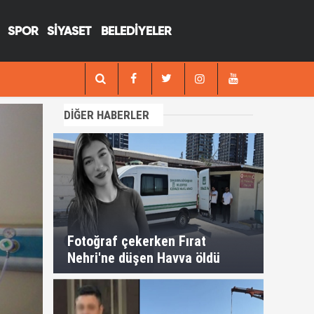
SPOR
SİYASET
BELEDİYELER
13:29
Fotoğraf çekerken Fırat Nehri'ne düşen H
DİĞER HABERLER
Fotoğraf çekerken Fırat
Nehri'ne düşen Havva öldü