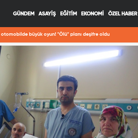
GÜNDEM
ASAYİŞ
EĞİTİM
EKONOMİ
ÖZEL HABER
otomobilde büyük oyun! "Ölü" planı deşifre oldu