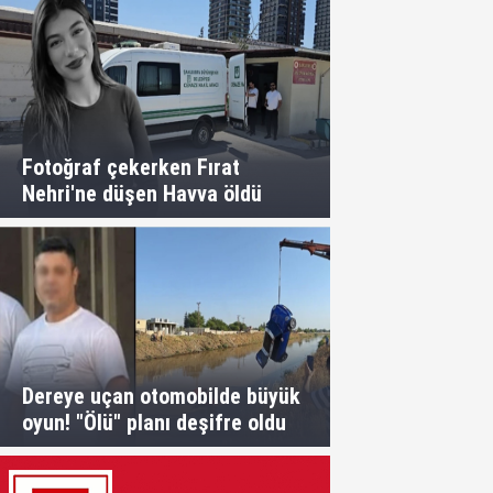
Fotoğraf çekerken Fırat
Nehri'ne düşen Havva öldü
Dereye uçan otomobilde büyük
oyun! "Ölü" planı deşifre oldu