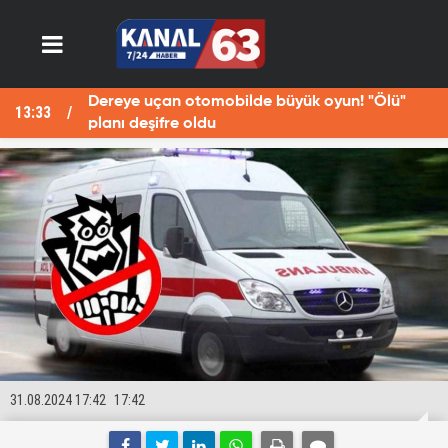
Dereye uçan otomobilde büyük oyun! "Ölü"
13:33
13
planı deşifre oldu
31.08.2024 17:42
17:42