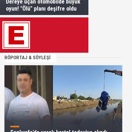
Dereye uçan otomobilde büyük
oyun! "Ölü" planı deşifre oldu
RÖPORTAJ & SÖYLEŞİ