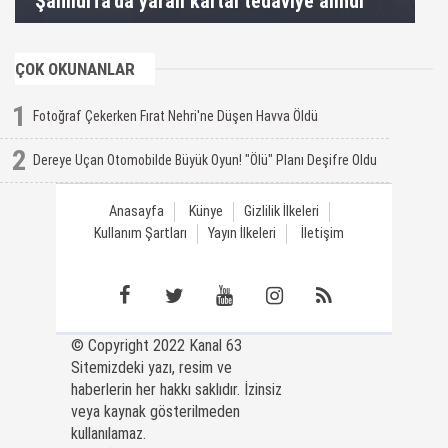
Şanlıurfa'da yaralı kartal tedaviye alındı
ÇOK OKUNANLAR
1
Fotoğraf Çekerken Fırat Nehri'ne Düşen Havva Öldü
2
Dereye Uçan Otomobilde Büyük Oyun! "Ölü" Planı Deşifre Oldu
Anasayfa
Künye
Gizlilik İlkeleri
Kullanım Şartları
Yayın İlkeleri
İletişim
© Copyright 2022 Kanal 63
Sitemizdeki yazı, resim ve
haberlerin her hakkı saklıdır. İzinsiz
veya kaynak gösterilmeden
kullanılamaz.