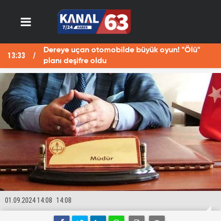
Dereye uçan otomobilde büyük oyun! "Ölü"
13:33
13
planı deşifre oldu
01.09.2024 14:08
14:08