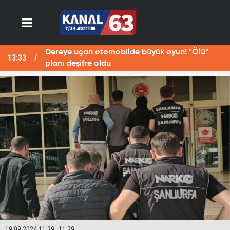
Dereye uçan otomobilde büyük oyun! "Ölü"
13:33
13
planı deşifre oldu
19.09.2024 11:39
11:39