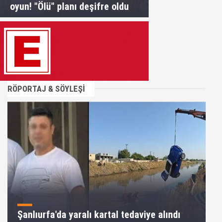
oyun! "Ölü" planı deşifre oldu
RÖPORTAJ & SÖYLEŞİ
Şanlıurfa'da yaralı kartal tedaviye alındı