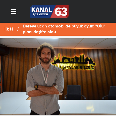
Dereye uçan otomobilde büyük oyun! "Ölü"
13:33
13
planı deşifre oldu