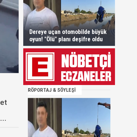
Dereye uçan otomobilde büyük
oyun! "Ölü" planı deşifre oldu
RÖPORTAJ & SÖYLEŞİ
yet
...