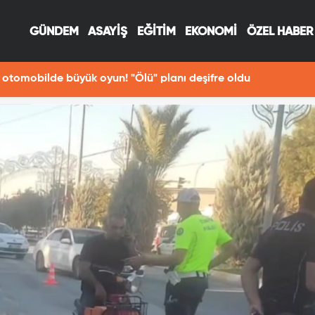
GÜNDEM
ASAYİŞ
EĞİTİM
EKONOMİ
ÖZEL HABER
13:29
re oldu
Fotoğraf çekerken Fır