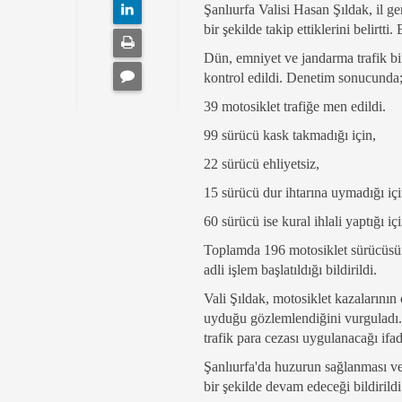
Şanlıurfa Valisi Hasan Şıldak, il g
bir şekilde takip ettiklerini belirt
Dün, emniyet ve jandarma trafik bir
kontrol edildi. Denetim sonucunda
39 motosiklet trafiğe men edildi.
99 sürücü kask takmadığı için,
22 sürücü ehliyetsiz,
15 sürücü dur ihtarına uymadığı içi
60 sürücü ise kural ihlali yaptığı iç
Toplamda 196 motosiklet sürücüsüne
adli işlem başlatıldığı bildirildi.
Vali Şıldak, motosiklet kazalarını
uyduğu gözlemlendiğini vurguladı. 
trafik para cezası uygulanacağı ifad
Şanlıurfa'da huzurun sağlanması ve 
bir şekilde devam edeceği bildirildi