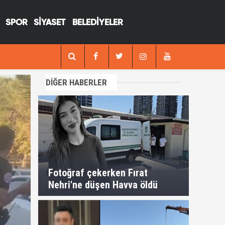
SPOR
SİYASET
BELEDİYELER
at Nehri'ne düşen Havva öldü
DİĞER HABERLER
Fotoğraf çekerken Fırat
Nehri'ne düşen Havva öldü