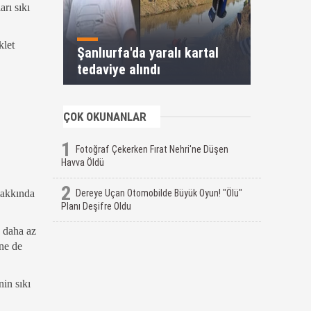
rı sıkı
klet
Şanlıurfa'da yaralı kartal
tedaviye alındı
ÇOK OKUNANLAR
1
Fotoğraf Çekerken Fırat Nehri'ne Düşen
Havva Öldü
2
Dereye Uçan Otomobilde Büyük Oyun! "Ölü"
hakkında
Planı Deşifre Oldu
a daha az
ne de
nin sıkı