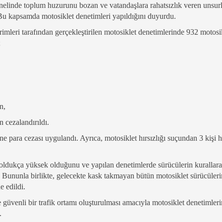
enelinde toplum huzurunu bozan ve vatandaşlara rahatsızlık veren unsurla
ti. Bu kapsamda motosiklet denetimleri yapıldığını duyurdu.
imleri tarafından gerçekleştirilen motosiklet denetimlerinde 932 motosi
;
n,
in cezalandırıldı.
 para cezası uygulandı. Ayrıca, motosiklet hırsızlığı suçundan 3 kişi 
n oldukça yüksek olduğunu ve yapılan denetimlerde sürücülerin kurallar
Bununla birlikte, gelecekte kask takmayan bütün motosiklet sürücüleri
e edildi.
güvenli bir trafik ortamı oluşturulması amacıyla motosiklet denetimleri
.