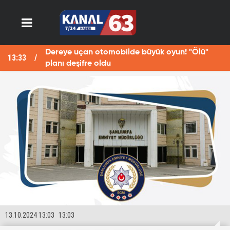
Dereye uçan otomobilde büyük oyun! "Ölü"
13:33
13
planı deşifre oldu
13.10.2024 13:03
13:03