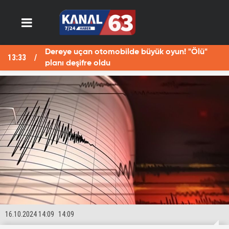
Dereye uçan otomobilde büyük oyun! "Ölü"
13:33
13
planı deşifre oldu
16.10.2024 14:09
14:09