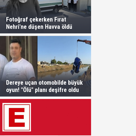
Fotoğraf çekerken Fırat
Nehri'ne düşen Havva öldü
Dereye uçan otomobilde büyük
oyun! "Ölü" planı deşifre oldu