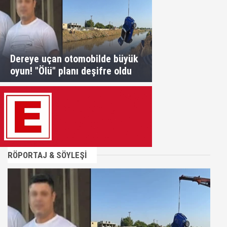
Dereye uçan otomobilde büyük
oyun! "Ölü" planı deşifre oldu
RÖPORTAJ & SÖYLEŞİ