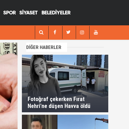
SPOR
SİYASET
BELEDİYELER
13:29
Fotoğraf çekerken Fırat Nehri'ne düşen H
DİĞER HABERLER
Fotoğraf çekerken Fırat
Nehri'ne düşen Havva öldü