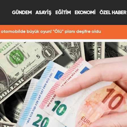
GÜNDEM
ASAYİŞ
EĞİTİM
EKONOMİ
ÖZEL HABER
otomobilde büyük oyun! "Ölü" planı deşifre oldu