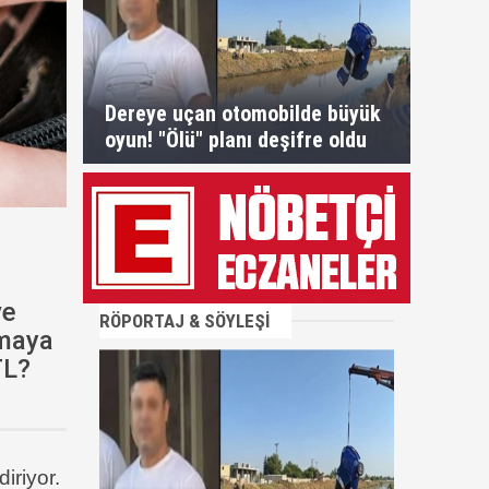
Dereye uçan otomobilde büyük
oyun! "Ölü" planı deşifre oldu
ve
RÖPORTAJ & SÖYLEŞİ
rmaya
TL?
iriyor.