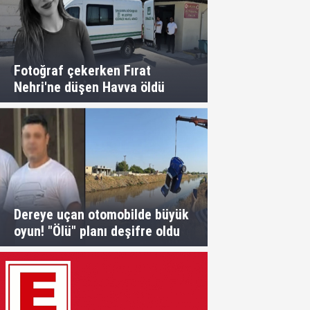
Fotoğraf çekerken Fırat
Nehri'ne düşen Havva öldü
Dereye uçan otomobilde büyük
oyun! "Ölü" planı deşifre oldu