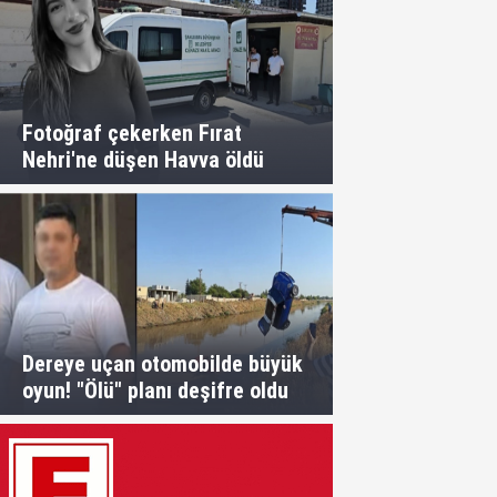
Fotoğraf çekerken Fırat
Nehri'ne düşen Havva öldü
Dereye uçan otomobilde büyük
oyun! "Ölü" planı deşifre oldu