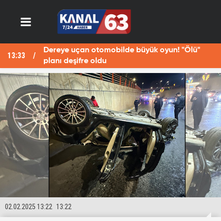
Dereye uçan otomobilde büyük oyun! "Ölü"
13:33
13
planı deşifre oldu
02.02.2025 13:22
13:22