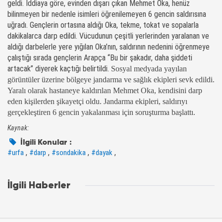
geldi. İddiaya göre, evinden dışarı çıkan Mehmet Oka, henüz
bilinmeyen bir nedenle isimleri öğrenilemeyen 6 gencin saldırısına
uğradı. Gençlerin ortasına aldığı
Oka
, tekme, tokat ve sopalarla
dakikalarca darp edildi. Vücudunun çeşitli yerlerinden yaralanan ve
aldığı darbelerle yere yığılan
Oka
’nın, saldırının nedenini öğrenmeye
çalıştığı sırada gençlerin Arapça “Bu bir şakadır, daha şiddeti
artacak” diyerek kaçtığı belirtildi.
Sosyal medyada yayılan
görüntüler üzerine bölgeye jandarma ve sağlık ekipleri sevk edildi.
Yaralı olarak hastaneye kaldırılan Mehmet Oka, kendisini darp
eden
kişilerden şikayetçi oldu. Jandarma ekipleri, saldırıyı
gerçekleştiren 6 gencin yakalanması için soruşturma başlattı.
Kaynak:
İlgili Konular :
,
,
,
,
#urfa
#darp
#sondakika
#dayak
İlgili Haberler