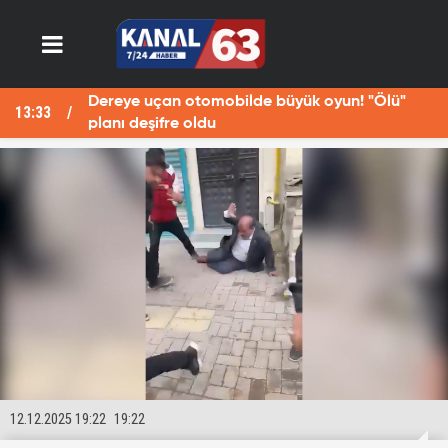
Dereye uçan otomobilde büyük oyun! "Ölü"
13:33
13
planı deşifre oldu
12.12.2025 19:22
19:22