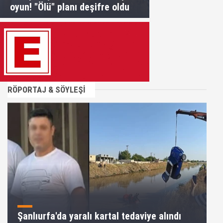
oyun! "Ölü" planı deşifre oldu
RÖPORTAJ & SÖYLEŞİ
Şanlıurfa'da yaralı kartal tedaviye alındı