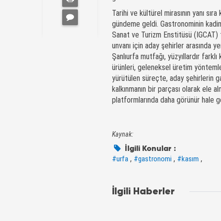
Tarihi ve kültürel mirasının yanı sıra
gündeme geldi. Gastronominin kadim 
Sanat ve Turizm Enstitüsü (IGCAT)
unvanı için aday şehirler arasında y
Şanlıurfa mutfağı, yüzyıllardır farklı
ürünleri, geleneksel üretim yöntemle
yürütülen süreçte, aday şehirlerin ga
kalkınmanın bir parçası olarak ele al
platformlarında daha görünür hale ge
Kaynak:
İlgili Konular :
,
,
,
#urfa
#gastronomi
#kasım
İlgili Haberler