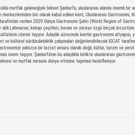
 köklü mutfak geleneğiyle bilinen Şanlıurfa, uluslararası alanda önemli bir a
merkezlerinden biri olarak kabul edilen kent, Uluslararası Gastronomi, Kü
 tarafından verilen 2029 Dünya Gastronomi Şehri (World Region of Gast
er aldı.Lahmacun, kebap çeşitleri, borani ve yöreye özgü birçok lezzetiyle
 kültürlerin izlerini taşıyor. Adaylık sürecinde kentin gastronomi altyapısı, 
ri ve kültürel sürdürülebilirlik çalışmaları değerlendirilecek.IGCAT tarafı
stronomiyi yalnızca bir lezzet unsuru olarak değil, kültür, turizm ve yerel
ması önem taşıyor. Şanlıurfa’nın bu adaylıkla birlikte uluslararası gastrono
lmesi ve mutfak mirasını dünya vitrinine taşıması hedefleniyor.