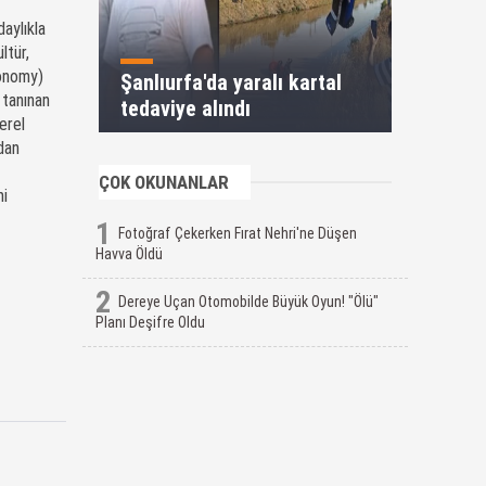
daylıkla
ltür,
ronomy)
Şanlıurfa'da yaralı kartal
 tanınan
tedaviye alındı
yerel
ndan
ÇOK OKUNANLAR
mi
1
Fotoğraf Çekerken Fırat Nehri'ne Düşen
Havva Öldü
2
Dereye Uçan Otomobilde Büyük Oyun! "Ölü"
Planı Deşifre Oldu