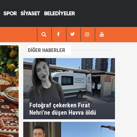
SPOR
SİYASET
BELEDİYELER
13:29
Fotoğraf çekerken Fırat Nehri'ne düşen H
DİĞER HABERLER
Fotoğraf çekerken Fırat
Nehri'ne düşen Havva öldü