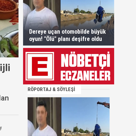
Dereye uçan otomobilde büyük
oyun! "Ölü" planı deşifre oldu
jli
RÖPORTAJ & SÖYLEŞİ
dan
y