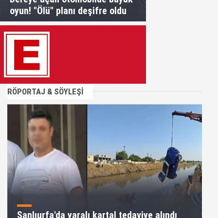
oyun! "Ölü" planı deşifre oldu
RÖPORTAJ & SÖYLEŞİ
Şanlıurfa'da yaralı kartal tedaviye alındı