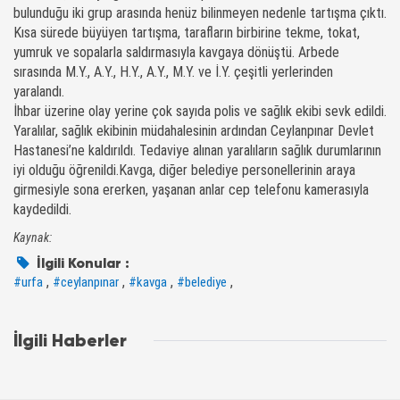
bulunduğu iki grup arasında henüz bilinmeyen nedenle tartışma çıktı.
Kısa sürede büyüyen tartışma, tarafların birbirine tekme, tokat,
yumruk ve sopalarla saldırmasıyla kavgaya dönüştü. Arbede
sırasında M.Y., A.Y., H.Y., A.Y., M.Y. ve İ.Y. çeşitli yerlerinden
yaralandı.
İhbar üzerine olay yerine çok sayıda polis ve sağlık ekibi sevk edildi.
Yaralılar, sağlık ekibinin müdahalesinin ardından Ceylanpınar Devlet
Hastanesi’ne kaldırıldı. Tedaviye alınan yaralıların sağlık durumlarının
iyi olduğu öğrenildi.Kavga, diğer belediye personellerinin araya
girmesiyle sona ererken, yaşanan anlar cep telefonu kamerasıyla
kaydedildi.
Kaynak:
İlgili Konular :
,
,
,
,
#urfa
#ceylanpınar
#kavga
#belediye
İlgili Haberler