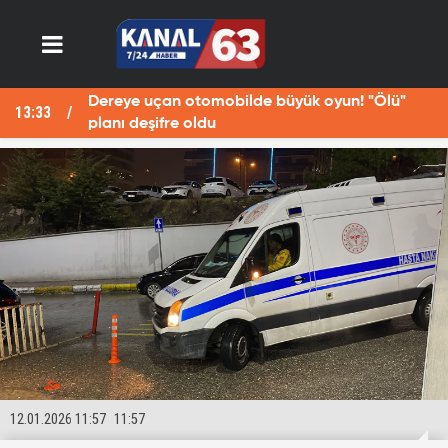
Dereye uçan otomobilde büyük oyun! "Ölü"
13:33
13
planı deşifre oldu
12.01.2026 11:57
11:57