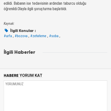
edildi. Babanın ise tedavisinin ardından taburcu olduğu
öğrenildi.Olayla ilgili şoruşturma başlatıldı.
Kaynak:
İlgili Konular :
,
,
,
,
#urfa
#bozova
#zehirleme
#soba
İlgili Haberler
HABERE
YORUM KAT