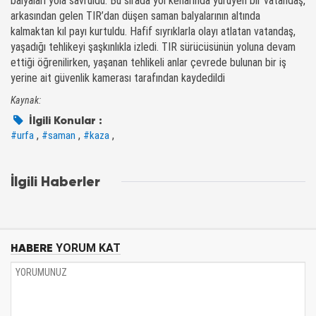
balyaları yola savruldu. Bu sırada yol kenarında yürüyen bir vatandaş,
arkasından gelen TIR’dan düşen saman balyalarının altında
kalmaktan kıl payı kurtuldu. Hafif sıyrıklarla olayı atlatan vatandaş,
yaşadığı tehlikeyi şaşkınlıkla izledi. TIR sürücüsünün yoluna devam
ettiği öğrenilirken, yaşanan tehlikeli anlar çevrede bulunan bir iş
yerine ait güvenlik kamerası tarafından kaydedildi
Kaynak:
İlgili Konular :
,
,
,
#urfa
#saman
#kaza
İlgili Haberler
HABERE
YORUM KAT