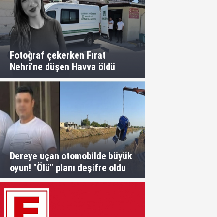
Fotoğraf çekerken Fırat
Nehri'ne düşen Havva öldü
Dereye uçan otomobilde büyük
oyun! "Ölü" planı deşifre oldu