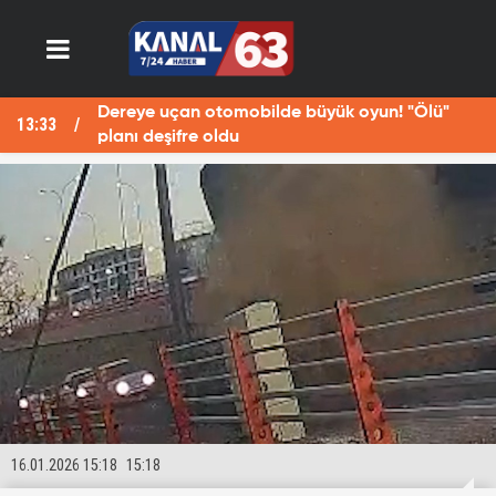
Dereye uçan otomobilde büyük oyun! "Ölü"
13:33
13
planı deşifre oldu
16.01.2026 15:18
15:18