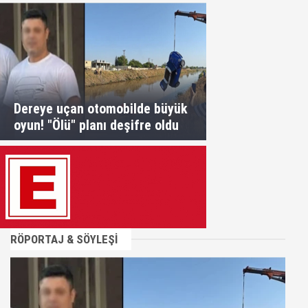
Dereye uçan otomobilde büyük
oyun! "Ölü" planı deşifre oldu
RÖPORTAJ & SÖYLEŞİ