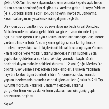
ŞANLIURFA’nın Bozova ilçesinde, evinin önünde kaputu açık halde
duran aracın arızalandığını düşünerek yardıma giden Hüseyin Yıldırım
(41), uğradığı silahlı saldırı sonucu hayatını kaybetti. Jandarma,
kaçan saldırganları yakalamak için çalışma başlattı.
Olay, dün gece saatlerinde Bozova ilçesine bağlı kırsal Denizbacı
Mahallesi’nde meydana geldi. İddiaya göre, evinin önünde kaputu
açık bir araç gören Hüseyin Yıldırım, aracın arızalandığını düşünerek
yardım etmek istedi. Aracın yanına gittiği sırada kimliği henüz
belirlenemeyen kişi ya da kişilerin silahlı saldırısına uğrayan Yıldırım,
kanlar içinde yere yığıldı. Saldırıyı gerçekleştiren şüpheli ya da
şüpheliler, geldikleri araca binerek olay yerinden kaçtı. Silah
seslerini duyan mahalle sakinleri durumu 112 Acil Çağrı Merkezi’ne
bildirdi. Olay yerine sevk edilen sağlık ekipleri, Hüseyin Yıldırım’ın
hayatını kaybettiğini belirledi.Yıldırım’ın cenazesi, olay yerinde
yapılan incelemenin ardından otopsi işlemleri için Şanlıurfa Adli Tıp
Kurumu morguna kaldırıldı. Jandarma ekipleri, saldırıyı
gerçekleştiren kişi ya da kişilerin yakalanması için geniş çaplı
soruşturma başlattı.
Kaynak: