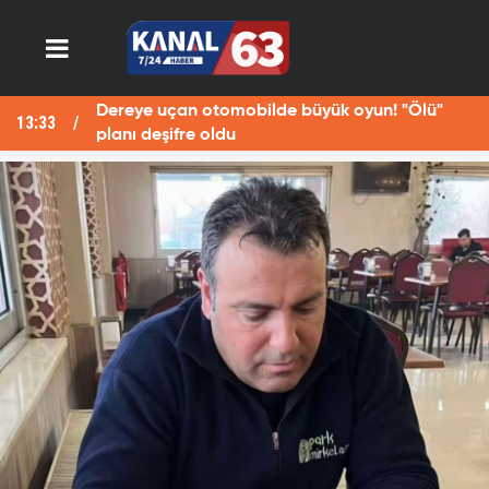
Dereye uçan otomobilde büyük oyun! "Ölü"
13:33
13
planı deşifre oldu