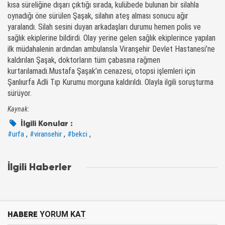
kısa süreliğine dışarı çıktığı sırada, kulübede bulunan bir silahla
oynadığı öne sürülen Şaşak, silahın ateş alması sonucu ağır
yaralandı. Silah sesini duyan arkadaşları durumu hemen polis ve
sağlık ekiplerine bildirdi. Olay yerine gelen sağlık ekiplerince yapılan
ilk müdahalenin ardından ambulansla Viranşehir Devlet Hastanesi’ne
kaldırılan Şaşak, doktorların tüm çabasına rağmen
kurtarılamadı.Mustafa Şaşak’ın cenazesi, otopsi işlemleri için
Şanlıurfa Adli Tıp Kurumu morguna kaldırıldı. Olayla ilgili soruşturma
sürüyor.
Kaynak:
İlgili Konular :
,
,
,
#urfa
#viransehir
#bekci
İlgili Haberler
HABERE
YORUM KAT