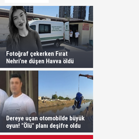
Fotoğraf çekerken Fırat
Nehri'ne düşen Havva öldü
Dereye uçan otomobilde büyük
oyun! "Ölü" planı deşifre oldu