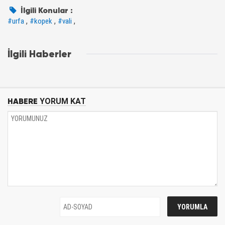
İlgili Konular :
,
,
,
#urfa
#kopek
#vali
İlgili Haberler
HABERE
YORUM KAT