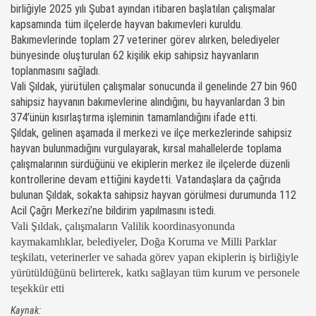
birliğiyle 2025 yılı Şubat ayından itibaren başlatılan çalışmalar
kapsamında tüm ilçelerde hayvan bakımevleri kuruldu.
Bakımevlerinde toplam 27 veteriner görev alırken, belediyeler
bünyesinde oluşturulan 62 kişilik ekip sahipsiz hayvanların
toplanmasını sağladı.
Vali Şıldak, yürütülen çalışmalar sonucunda il genelinde 27 bin 960
sahipsiz hayvanın bakımevlerine alındığını, bu hayvanlardan 3 bin
374’ünün kısırlaştırma işleminin tamamlandığını ifade etti.
Şıldak, gelinen aşamada il merkezi ve ilçe merkezlerinde sahipsiz
hayvan bulunmadığını vurgulayarak, kırsal mahallelerde toplama
çalışmalarının sürdüğünü ve ekiplerin merkez ile ilçelerde düzenli
kontrollerine devam ettiğini kaydetti. Vatandaşlara da çağrıda
bulunan Şıldak, sokakta sahipsiz hayvan görülmesi durumunda 112
Acil Çağrı Merkezi’ne bildirim yapılmasını istedi.
Vali Şıldak, çalışmaların Valilik koordinasyonunda
kaymakamlıklar, belediyeler, Doğa Koruma ve Milli Parklar
teşkilatı, veterinerler ve sahada görev yapan ekiplerin iş birliğiyle
yürütüldüğünü belirterek, katkı sağlayan tüm kurum ve personele
teşekkür etti
Kaynak: