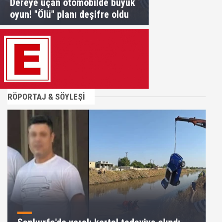
Dereye uçan otomobilde büyük
oyun! "Ölü" planı deşifre oldu
RÖPORTAJ & SÖYLEŞİ