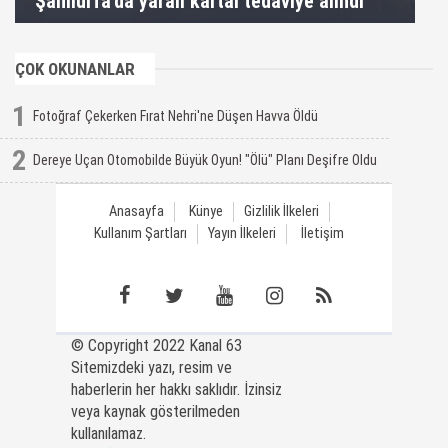
Şanlıurfa'da yaralı kartal tedaviye alındı
ÇOK OKUNANLAR
1
Fotoğraf Çekerken Fırat Nehri'ne Düşen Havva Öldü
2
Dereye Uçan Otomobilde Büyük Oyun! "Ölü" Planı Deşifre Oldu
Anasayfa
Künye
Gizlilik İlkeleri
Kullanım Şartları
Yayın İlkeleri
İletişim
© Copyright 2022 Kanal 63
Sitemizdeki yazı, resim ve
haberlerin her hakkı saklıdır. İzinsiz
veya kaynak gösterilmeden
kullanılamaz.