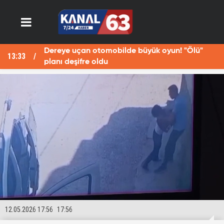
Dereye uçan otomobilde büyük oyun! "Ölü"
13:33
13
planı deşifre oldu
12.05.2026 17:56
17:56