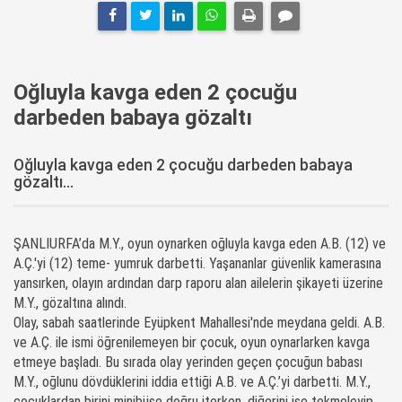
Oğluyla kavga eden 2 çocuğu
darbeden babaya gözaltı
Oğluyla kavga eden 2 çocuğu darbeden babaya
gözaltı...
ŞANLIURFA’da M.Y., oyun oynarken oğluyla kavga
eden
A.B. (12) ve
A.Ç.'yi (12) teme- yumruk darbetti. Yaşananlar güvenlik kamerasına
yansırken, olayın ardından darp raporu alan ailelerin şikayeti üzerine
M.Y., gözaltına alındı.
Olay, sabah saatlerinde Eyüpkent Mahallesi'nde meydana geldi. A.B.
ve A.Ç. ile ismi öğrenilemeyen bir çocuk, oyun oynarlarken kavga
etmeye başladı. Bu sırada olay yerinden geçen çocuğun babası
M.Y., oğlunu dövdüklerini iddia ettiği A.B. ve A.Ç.’yi darbetti. M.Y.,
çocuklardan birini minibüse doğru iterken, diğerini ise tekmeleyip,