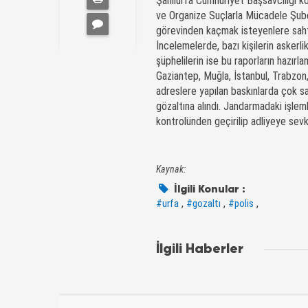
Şanlıurfa Cumhuriyet Başsavcılığı k
ve Organize Suçlarla Mücadele Şube
görevinden kaçmak isteyenlere sahte
İncelemelerde, bazı kişilerin askerli
şüphelilerin ise bu raporların hazırl
Gaziantep
, Muğla, İstanbul,
Trabzon
adreslere yapılan baskınlarda çok sa
gözaltına alındı. Jandarmadaki işlem
kontrolünden geçirilip adliyeye sevk 
Kaynak:
İlgili Konular :
,
,
,
#urfa
#gozaltı
#polis
İlgili Haberler