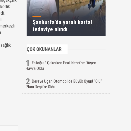
Kaçakçılık
kerlik
di.
ı
Şanlıurfa'da yaralı kartal
 merkezli
tedaviye alındı
n
e
 sağlık
ÇOK OKUNANLAR
1
Fotoğraf Çekerken Fırat Nehri'ne Düşen
Havva Öldü
2
Dereye Uçan Otomobilde Büyük Oyun! "Ölü"
Planı Deşifre Oldu