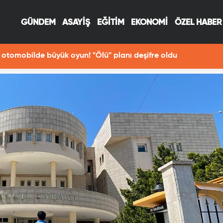
GÜNDEM
ASAYİŞ
EĞİTİM
EKONOMİ
ÖZEL HABER
otomobilde büyük oyun! "Ölü" planı deşifre oldu