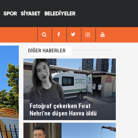
SPOR
SİYASET
BELEDİYELER
13:29
Fotoğraf çekerken Fırat Nehri'ne düşen H
DİĞER HABERLER
Fotoğraf çekerken Fırat
Nehri'ne düşen Havva öldü