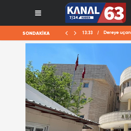
13:33
SONDAKİKA
aralı
Dereye uçan 