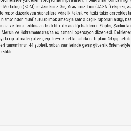
oordinesinde yürütülen soruşturma kapsamında, İl Jandarma Komutanlığı 
 Müdürlüğü (KOM) ile Jandarma Suç Araştırma Timi (JASAT) ekipleri, as
 rapor düzenleyen şüphelilere yönelik teknik ve fiziki takip gerçekleştir
k hizmetinden muaf tutulabilmek amacıyla sahte sağlık raporları aldığı, baz
anması ve temin edilmesinde aktif rol oynadığı belirlendi. Ekipler, Şanlıurfa
,
Mersin
ve Kahramanmaraş’ta eş zamanlı operasyon düzenledi. Belirlene
yıda dijital materyal ve çeşitli evraka el konulurken, toplam 44 şüpheli d
leri tamamlanan 44 şüpheli, sabah saatlerinde geniş güvenlik önlemleriyle
edildi.