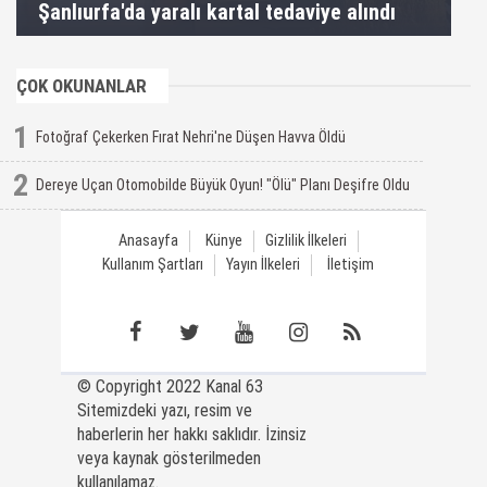
Şanlıurfa'da yaralı kartal tedaviye alındı
ÇOK OKUNANLAR
1
Fotoğraf Çekerken Fırat Nehri'ne Düşen Havva Öldü
2
Dereye Uçan Otomobilde Büyük Oyun! "Ölü" Planı Deşifre Oldu
Anasayfa
Künye
Gizlilik İlkeleri
Kullanım Şartları
Yayın İlkeleri
İletişim
© Copyright 2022 Kanal 63
Sitemizdeki yazı, resim ve
haberlerin her hakkı saklıdır. İzinsiz
veya kaynak gösterilmeden
kullanılamaz.