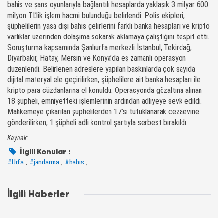
bahis ve şans oyunlarıyla bağlantılı hesaplarda yaklaşık 3 milyar 600
milyon TL’lik işlem hacmi bulunduğu belirlendi. Polis ekipleri,
şüphelilerin yasa dışı bahis gelirlerini farklı banka hesapları ve kripto
varlıklar üzerinden dolaşıma sokarak aklamaya çalıştığını tespit etti.
Soruşturma kapsamında Şanlıurfa merkezli İstanbul, Tekirdağ,
Diyarbakır, Hatay, Mersin ve Konya’da eş zamanlı operasyon
düzenlendi. Belirlenen adreslere yapılan baskınlarda çok sayıda
dijital materyal ele geçirilirken, şüphelilere ait banka hesapları ile
kripto para cüzdanlarına el konuldu. Operasyonda gözaltına alınan
18 şüpheli, emniyetteki işlemlerinin ardından adliyeye sevk edildi.
Mahkemeye çıkarılan şüphelilerden 17’si tutuklanarak cezaevine
gönderilirken, 1 şüpheli adli kontrol şartıyla serbest bırakıldı.
Kaynak:
İlgili Konular :
,
,
,
#Urfa
#jandarma
#bahıs
İlgili Haberler