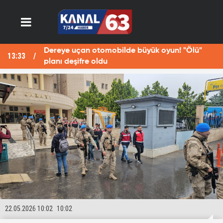
Dereye uçan otomobilde büyük oyun! "Ölü"
13:33
13
planı deşifre oldu
22.05.2026 10:02
10:02