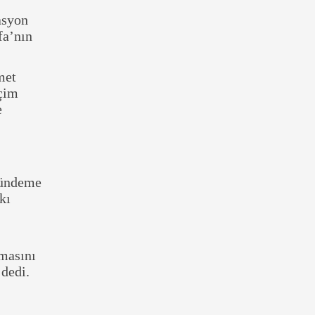
asyon
fa’nın
met
eçim
e
gündeme
kı
lmasını
dedi.