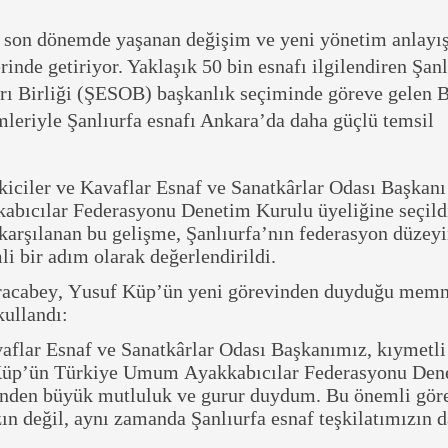
a son dönemde yaşanan değişim ve yeni yönetim anlayış
rinde getiriyor. Yaklaşık 50 bin esnafı ilgilendiren Şanl
arı Birliği (ŞESOB) başkanlık seçiminde göreve gelen 
mleriyle Şanlıurfa esnafı Ankara’da daha güçlü temsil
iciler ve Kavaflar Esnaf ve Sanatkârlar Odası Başkan
ıcılar Federasyonu Denetim Kurulu üyeliğine seçildi
arşılanan bu gelişme, Şanlıurfa’nın federasyon düzey
i bir adım olarak değerlendirildi.
acabey, Yusuf Küp’ün yeni görevinden duyduğu memn
kullandı:
vaflar Esnaf ve Sanatkârlar Odası Başkanımız, kıymetli
Küp’ün Türkiye Umum Ayakkabıcılar Federasyonu Den
inden büyük mutluluk ve gurur duydum. Bu önemli gör
n değil, aynı zamanda Şanlıurfa esnaf teşkilatımızın d