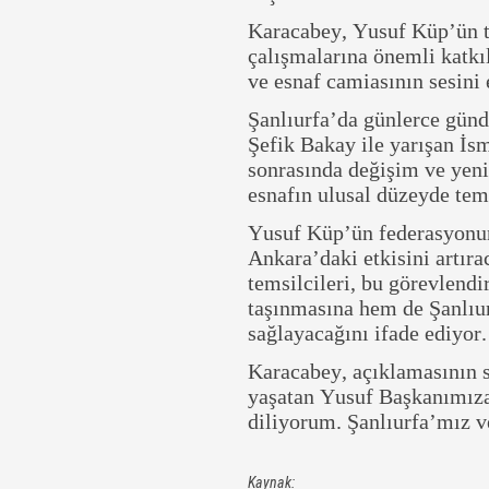
Karacabey, Yusuf Küp’ün te
çalışmalarına önemli katkı
ve esnaf camiasının sesini 
Şanlıurfa’da günlerce gü
Şefik Bakay ile yarışan İs
sonrasında değişim ve yen
esnafın ulusal düzeyde tem
Yusuf Küp’ün federasyonun
Ankara’daki etkisini artır
temsilcileri, bu görevlend
taşınmasına hem de Şanlıur
sağlayacağını ifade ediyor.
Karacabey, açıklamasının 
yaşatan Yusuf Başkanımıza 
diliyorum. Şanlıurfa’mız 
Kaynak: