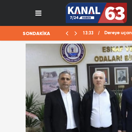
13:29
SONDAKİKA
 oyun! "Ölü" planı deşifre oldu