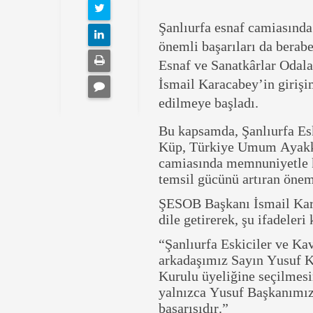
Şanlıurfa esnaf camiasınd
önemli başarıları da berabe
Esnaf ve Sanatkârlar Odal
İsmail Karacabey’in girişi
edilmeye başladı.
Bu kapsamda, Şanlıurfa Esk
Küp, Türkiye Umum Ayakkab
camiasında memnuniyetle k
temsil gücünü artıran öneml
ŞESOB Başkanı İsmail Kar
dile getirerek, şu ifadeleri 
“Şanlıurfa Eskiciler ve Ka
arkadaşımız Sayın Yusuf 
Kurulu üyeliğine seçilmes
yalnızca Yusuf Başkanımızı
başarısıdır.”