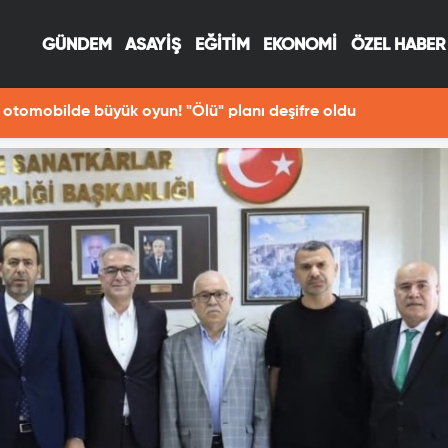
GÜNDEM
ASAYİŞ
EĞİTİM
EKONOMİ
ÖZEL HABER
Fotoğraf çekerken Fırat Nehri'ne düşen Havva öldü