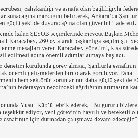
crübesi, çalışkanlığı ve esnafa olan bağlılığıyla feder
lar sunacağına inandığını belirterek, Ankara’da Şanlıur
en güçlü şekilde duyuracağına olan güvenini ifade etti.
ndemde kalan ŞESOB seçimlerinde mevcut Başkan Meh
mail Karacabey, 260 oy alarak başkanlığa seçilmişti. S
ilenme mesajları veren Karacabey yönetimi, kısa süred
sil edilmesi adına önemli adımlar atmaya başladı.
 denetim kurulunda görev alması, Şanlıurfa esnafının
acak önemli gelişmelerden biri olarak görülüyor. Esnaf
irmenin hem sektörün sorunlarının daha güçlü şekilde 
fa’nın federasyon nezdindeki ağırlığının artmasına kat
sonunda Yusuf Küp’ü tebrik ederek, “Bu gururu bizlere
teşekkür ediyor, yeni görevinin hayırlı ve bereketli o
ve esnafımız için durmadan çalışmaya devam edeceğiz” 