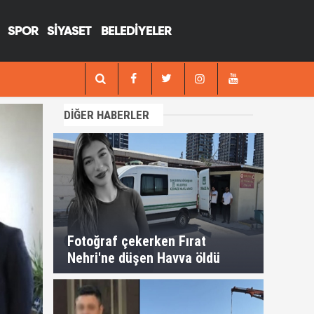
SPOR
SİYASET
BELEDİYELER
12:17
Suruçta kanlı infaz; Önce e
DİĞER HABERLER
Fotoğraf çekerken Fırat
Nehri'ne düşen Havva öldü