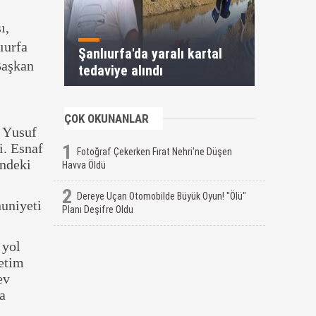
ı,
ıurfa
Şanlıurfa'da yaralı kartal
Başkan
tedaviye alındı
ÇOK OKUNANLAR
ı Yusuf
1
. Esnaf
Fotoğraf Çekerken Fırat Nehri'ne Düşen
indeki
Havva Öldü
2
Dereye Uçan Otomobilde Büyük Oyun! "Ölü"
uniyeti
Planı Deşifre Oldu
 yol
etim
ev
a