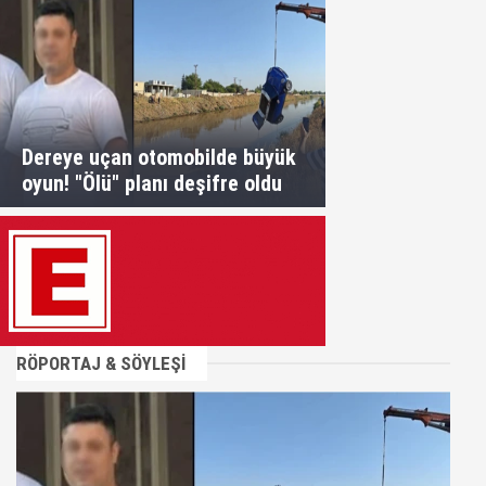
Dereye uçan otomobilde büyük
oyun! "Ölü" planı deşifre oldu
RÖPORTAJ & SÖYLEŞİ