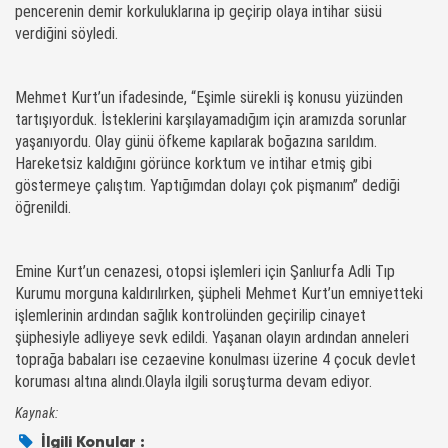
pencerenin demir korkuluklarına ip geçirip olaya intihar süsü
verdiğini söyledi.
Mehmet Kurt’un ifadesinde, “Eşimle sürekli iş konusu yüzünden
tartışıyorduk. İsteklerini karşılayamadığım için aramızda sorunlar
yaşanıyordu. Olay günü öfkeme kapılarak boğazına sarıldım.
Hareketsiz kaldığını görünce korktum ve intihar etmiş gibi
göstermeye çalıştım. Yaptığımdan dolayı çok pişmanım” dediği
öğrenildi.
Emine Kurt’un cenazesi, otopsi işlemleri için Şanlıurfa Adli Tıp
Kurumu morguna kaldırılırken, şüpheli Mehmet Kurt’un emniyetteki
işlemlerinin ardından sağlık kontrolünden geçirilip cinayet
şüphesiyle adliyeye sevk edildi. Yaşanan olayın ardından anneleri
toprağa babaları ise cezaevine konulması üzerine 4 çocuk devlet
koruması altına alındı.Olayla ilgili soruşturma devam ediyor.
Kaynak:
İlgili Konular :