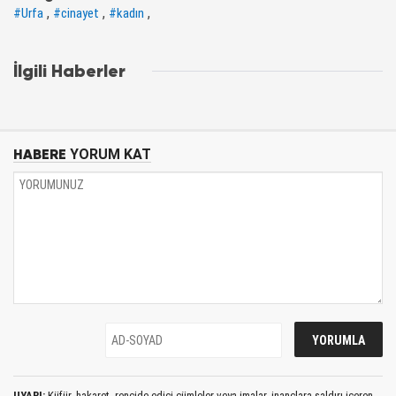
,
,
,
#Urfa
#cinayet
#kadın
İlgili Haberler
HABERE
YORUM KAT
UYARI:
Küfür, hakaret, rencide edici cümleler veya imalar, inançlara saldırı içeren,