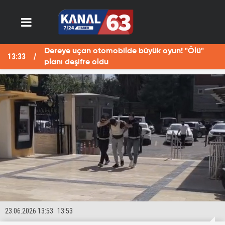
otomobilde büyük oyun! "Ölü"
Fotoğraf çekerke
13:29
 oldu
öldü
23.06.2026 13:53
13:53