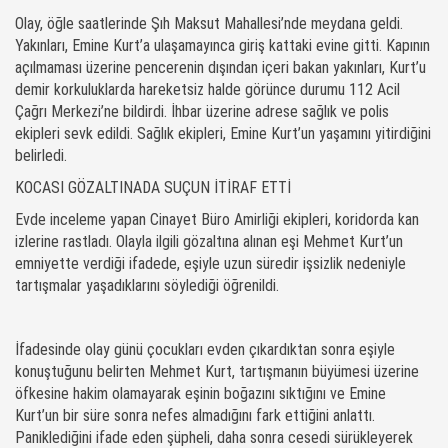
Olay, öğle saatlerinde Şıh Maksut Mahallesi’nde meydana geldi.
Yakınları, Emine Kurt’a ulaşamayınca giriş kattaki evine gitti. Kapının
açılmaması üzerine pencerenin dışından içeri bakan yakınları, Kurt’u
demir korkuluklarda hareketsiz halde görünce durumu 112 Acil
Çağrı Merkezi’ne bildirdi. İhbar üzerine adrese sağlık ve polis
ekipleri sevk edildi. Sağlık ekipleri, Emine Kurt’un yaşamını yitirdiğini
belirledi.
KOCASI GÖZALTINADA SUÇUN İTİRAF ETTİ
Evde inceleme yapan Cinayet Büro Amirliği ekipleri, koridorda kan
izlerine rastladı. Olayla ilgili gözaltına alınan eşi Mehmet Kurt’un
emniyette verdiği ifadede, eşiyle uzun süredir işsizlik nedeniyle
tartışmalar yaşadıklarını söylediği öğrenildi.
İfadesinde olay günü çocukları evden çıkardıktan sonra eşiyle
konuştuğunu belirten Mehmet Kurt, tartışmanın büyümesi üzerine
öfkesine hakim olamayarak eşinin boğazını sıktığını ve Emine
Kurt’un bir süre sonra nefes almadığını fark ettiğini anlattı.
Paniklediğini ifade eden şüpheli, daha sonra cesedi sürükleyerek