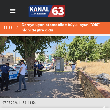
Dereye uçan otomobilde büyük oyun! "Ölü"
13:33
13
planı deşifre oldu
07.07.2026 11:54
11:54