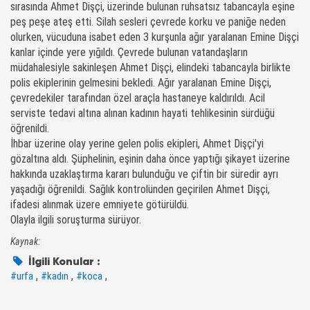
sırasında Ahmet Dişçi, üzerinde bulunan ruhsatsız tabancayla eşine
peş peşe ateş etti. Silah sesleri çevrede korku ve paniğe neden
olurken, vücuduna isabet eden 3 kurşunla ağır yaralanan Emine Dişçi
kanlar içinde yere yığıldı. Çevrede bulunan vatandaşların
müdahalesiyle sakinleşen Ahmet Dişçi, elindeki tabancayla birlikte
polis ekiplerinin gelmesini bekledi. Ağır yaralanan Emine Dişçi,
çevredekiler tarafından özel araçla hastaneye kaldırıldı. Acil
serviste tedavi altına alınan kadının hayati tehlikesinin sürdüğü
öğrenildi.
İhbar üzerine olay yerine gelen polis ekipleri, Ahmet Dişçi'yi
gözaltına aldı. Şüphelinin, eşinin daha önce yaptığı şikayet üzerine
hakkında uzaklaştırma kararı bulunduğu ve çiftin bir süredir ayrı
yaşadığı öğrenildi. Sağlık kontrolünden geçirilen Ahmet Dişçi,
ifadesi alınmak üzere emniyete götürüldü.
Olayla ilgili soruşturma sürüyor.
Kaynak:
İlgili Konular :
,
,
,
#urfa
#kadın
#koca