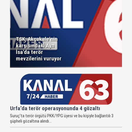
TSK, Akçakale'nin
karşısındaki Ayn
İsa'da terör
mevzilerini vuruyor
Urfa’da terör operasyonunda 4 gözaltı
Suruç’ta terör örgütü PKK/YPG üyesi ve bu kişiyle bağlantılı 3
şüpheli gözaltına alındı...