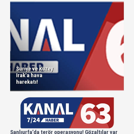
Suriye ve Kuzey
Irak'a hava
harekatı!
Şanlıurfa’da terör operasyonu! Gözaltılar var