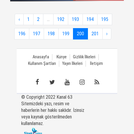
‹
1
2
...
192
193
194
195
196
197
198
199
200
201
›
Anasayfa
Künye
Gizlilik İlkeleri
Kullanım Şartları
Yayın İlkeleri
İletişim
© Copyright 2022 Kanal 63
Sitemizdeki yazı, resim ve
haberlerin her hakkı saklıdır. İzinsiz
veya kaynak gösterilmeden
kullanılamaz.