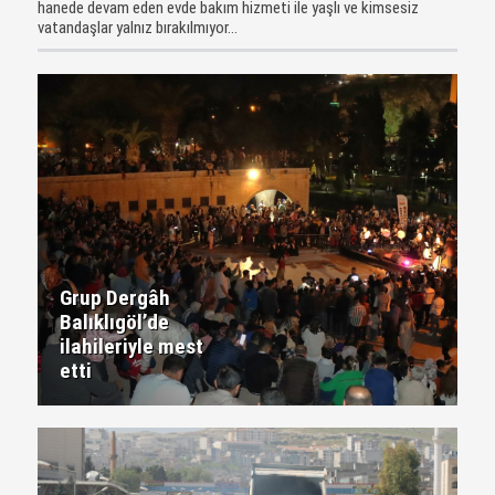
hanede devam eden evde bakım hizmeti ile yaşlı ve kimsesiz
vatandaşlar yalnız bırakılmıyor...
Grup Dergâh
Balıklıgöl’de
ilahileriyle mest
etti