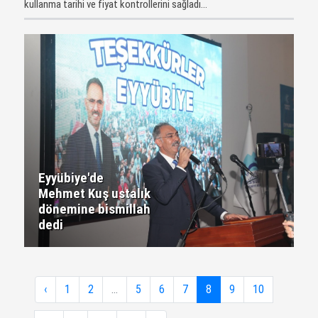
kullanma tarihi ve fiyat kontrollerini sağladı...
Eyyübiye'de
Mehmet Kuş ustalık
dönemine bismillah
dedi
‹
1
2
...
5
6
7
8
9
10