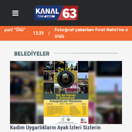
Fotoğraf çekerken Fırat Nehri'ne düşen Havva
13:29
12
öldü
BELEDIYELER
Kadim Uygarlıkların Ayak İzleri Sizlerin