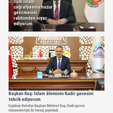
Tüm İslam
coğrafyasına huzur
getirmesini
rabbimden niyaz
ediyorum
Başkan Kuş: İslam âleminin Kadir gecesini
tebrik ediyorum
Eyyübiye Belediye Başkanı Mehmet Kuş, Kadir gecesi
münasebetiyle bir mesaj yayımladı...