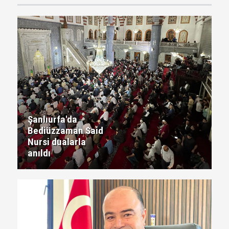
Şanlıurfa'da
Bediüzzaman Said
Nursi dualarla
anıldı