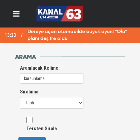
Dereye uçan otomobilde büyük oyun! "Ölü"
13:33
13
planı deşifre oldu
ARAMA
Aranılacak Kelime:
Sıralama
Tersten Sırala