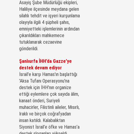
Asayiş Şube Müdürlüğü ekipleri,
Haliliye ilçesinde meydana gelen
silahlı tehdit ve işyeri kurşunlama
olayıyla ilgili 4 şüpheli şahıs,
emniyetteki işlemlerinin ardından
çıkarıldıkları mahkemece
tutuklanarak cezaevine
gönderildi.
Şanlıurfa İHH’da Gazze’ye
destek devam ediyor
İsrail'e karşı Hamas'ın başlattığı
'Aksa Tufanı Operasyonu'na
destek için İHH’nın organize
ettiği eylemlere çok sayıda âlim,
kanaat önderi, Suriyeli
muhacirler, Filistinli aileler, Mısırlı,
Iraklı ve birçok coğrafyadan
insan katıldı. Kalabalıktan
Siyonist İsrail’e öfke ve Hamas’a
destek sloganları yükseldi.