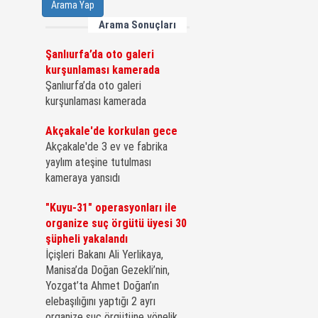
Arama Yap
Arama Sonuçları
Şanlıurfa’da oto galeri
kurşunlaması kamerada
Şanlıurfa’da oto galeri
kurşunlaması kamerada
Akçakale'de korkulan gece
Akçakale'de 3 ev ve fabrika
yaylım ateşine tutulması
kameraya yansıdı
"Kuyu-31" operasyonları ile
organize suç örgütü üyesi 30
şüpheli yakalandı
İçişleri Bakanı Ali Yerlikaya,
Manisa’da Doğan Gezekli’nin,
Yozgat’ta Ahmet Doğan’ın
elebaşılığını yaptığı 2 ayrı
organize suç örgütüne yönelik